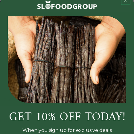
ers:
s to minimize exposure to air and additional moisture.
ace:
 to prevent oxidation and moisture evaporation from heat and light.
om excessive humidity to prevent mold growth. Excessive amounts of hum
can grow if humidity builds up on the outside surface of the pods.
containers can help maintain the right moisture balance and could help
GET 10% OFF TODAY!
ns:
When you sign up for exclusive deals
 sealer when possible. If this is not possible, try wrapping in thick 