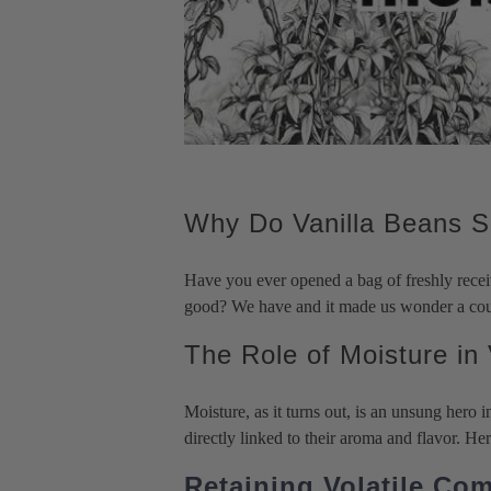
Costa Rica
Saigon
vanille
Noix 
Papua Bourbon
Poudre de cannelle de
Madagascar
Musc
Sri Lanka
Saigon
Ouganda
Papri
Pérou
Piments du Chili
Tahiti
Grain
Gousses de vanille de
Aleppo Pepper
Tahitien - PNG
Noir
catégorie B
Coban Chile Whole
Equateur
Blan
Madagascar
Urfa Biber (Isot Pepper)
Extraits et pâte
Gree
Comores
Poudre de chipotle
vanille
Pink
Ouganda
Habanero Chili Poudre
Rose
Why Do Vanilla Beans S
View all
Have you ever opened a bag of freshly recei
good? We have and it made us wonder a cou
The Role of Moisture in 
Moisture, as it turns out, is an unsung hero 
directly linked to their aroma and flavor. He
Retaining Volatile C