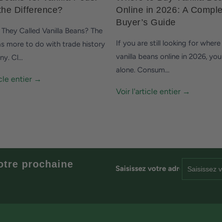
the Difference?
Online in 2026: A Compl
Buyer’s Guide
hey Called Vanilla Beans? The
If you are still looking for wher
s more to do with trade history
vanilla beans online in 2026, you
y. Cl...
alone. Consum...
icle entier →
Voir l'article entier →
otre prochaine
Saisissez votre adresse e-mail..