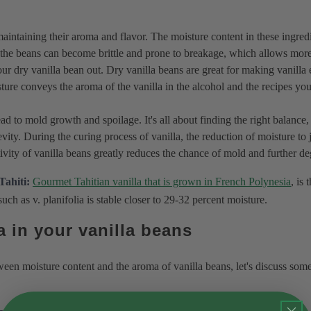
 maintaining their aroma and flavor. The moisture content in these ingredi
, the beans can become brittle and prone to breakage, which allows more 
ur dry vanilla bean out. Dry vanilla beans are great for making vanilla 
sture conveys the aroma of the vanilla in the alcohol and the recipes yo
d to mold growth and spoilage. It's all about finding the right balance, 
ity. During the curing process of vanilla, the reduction of moisture to ju
ctivity of vanilla beans greatly reduces the chance of mold and further de
Tahiti:
Gourmet Tahitian vanilla that is grown in French Polynesia
, is 
ch as v. planifolia is stable closer to 29-32 percent moisture.
 in your vanilla beans
n moisture content and the aroma of vanilla beans, let's discuss some p