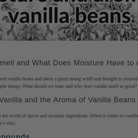
de muscade entière
Flocons d'argent
Sucres de gousse de
Thé
Truffe Noire Confite
Types de 
ade moulue
Flocons de platine
vanille
Thé vert
Tous Champignons &
recettes
ka
comestibles
Sucre Vanille de
Thé noir
Truffes
À propos 
s de poivre entiers
Tout métal comestible
Madagascar
Thé blanc
Recettes 
Poudres de poussière de
Sucre vanillé ougandais
Thyme
Végétari
View all Champignons 
c
lustre
Sucre Vanille de Tahiti
Toutes les épices
Sans glu
s de
n
Poussière d'or 24 carats
Tous les produits à la
Sans produ
Poussière d'or scintillante
vanille
Cocktails
mary
Poudre d'or rose
Search
Petit-déj
mell and What Does Moisture Have to 
 Vanille
View all Épices
View all Décorations de cuisson
ved vanilla beans and taken a good strong whiff and thought to yourse
ple things: What should we bake and why does vanilla smell so good
Vanilla and the Aroma of Vanilla Beans
in the world of spices and aromatic ingredients. When it comes to vanill
re's why:
ompounds