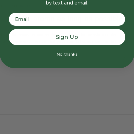
by text and email.
re-type container.
ul vanilla aroma as long as possible:
f vanilla beans, remember the crucial role that moisture content plays i
Sign Up
ecautions, you can ensure that your vanilla beans maintain their deligh
No, thanks