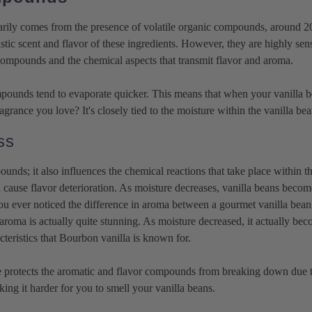
arily comes from the presence of volatile organic compounds, around 2
tic scent and flavor of these ingredients. However, they are highly sens
e compounds and the chemical aspects that transmit flavor and aroma.
mpounds tend to evaporate quicker. This means that when your vanilla be
grance you love? It's closely tied to the moisture within the vanilla bea
ss
pounds; it also influences the chemical reactions that take place within t
an cause flavor deterioration. As moisture decreases, vanilla beans beco
 you ever noticed the difference in aroma between a gourmet vanilla bean
 aroma is actually quite stunning. As moisture decreased, it actually be
aracteristics that Bourbon vanilla is known for.
ure protects the aromatic and flavor compounds from breaking down due to
ing it harder for you to smell your vanilla beans.