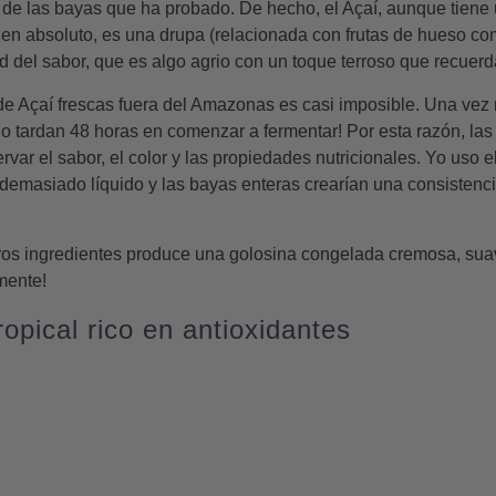
 de las bayas que ha probado. De hecho, el Açaí, aunque tiene u
en absoluto, es una drupa (relacionada con frutas de hueso com
 del sabor, que es algo agrio con un toque terroso que recuerd
 Açaí frescas fuera del Amazonas es casi imposible. Una vez re
o tardan 48 horas en comenzar a fermentar! Por esta razón, la
ar el sabor, el color y las propiedades nutricionales. Yo uso el 
 demasiado líquido y las bayas enteras crearían una consisten
otros ingredientes produce una golosina congelada cremosa, su
mente!
opical rico en antioxidantes