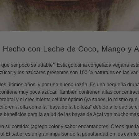
e prensa
ascar
Té
Todas las setas y trufas
Tipos de lectura
pimienta
de vainilla de
Té verde
Acerca de las e
a
Té negro
Recetas saludab
View all Champiñones y Trufas
View all H
o
de Vainilla de
Te blanco
Vegetariano
Thyme
Sin gluten
los productos de
Todas las especias
Libre de lácteos
a
Cócteles
o de
h
Desayuno
e Hecho con Leche de Coco, Mango y A
Sabroso
e que ser poco saludable? Esta golosina congelada vegana está 
s
 all Decoraciones para hornear
úcar, y los azúcares presentes son 100 % naturales en las vari
os últimos años, y por una buena razón. Es una pequeña drupa
y contiene muy poca azúcar. También contienen altas concentra
cerebral y el crecimiento celular óptimo (ya sabes, lo mismo que
efieren a ella como la "baya de la belleza" debido a lo que se 
os beneficios para la salud de las bayas de Açaí van mucho más 
 en su comida: ¡agrega color y sabor encantadores! Crees que l
o! El sabor es un gran impulsor de la popularidad en los carrit