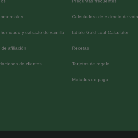
nos
Preguntas frecuentes
comerciales
Calculadora de extracto de vaini
est
mblr
 Linkedin
p on Instagram
horneado y extracto de vainilla
Edible Gold Leaf Calculator
de afiliación
Recetas
aciones de clientes
Tarjetas de regalo
Métodos de pago