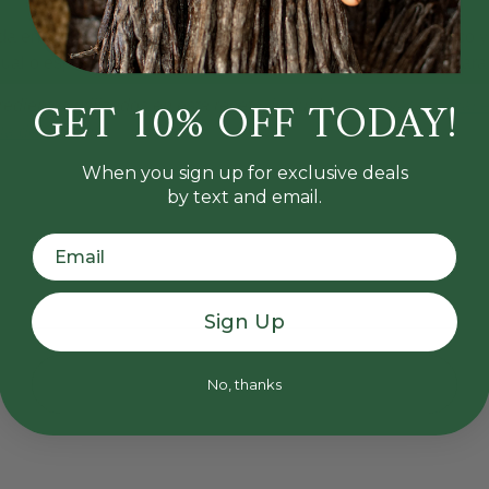
a en una manga pastelera (puede usar una bolsa de plástico y c
 cual o espolvorea un poco de canela de Ceilán por encima para
GET 10% OFF TODAY!
edientes utilizados en esta receta, incluidas
las
bayas
de
Açaí
e
la de Ceilán.
When you sign up for exclusive deals
by text and email.
Sign Up
No, thanks