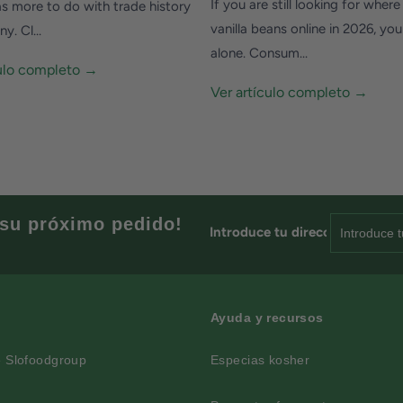
If you are still looking for wher
s more to do with trade history
vanilla beans online in 2026, you
y. Cl...
alone. Consum...
culo completo →
Ver artículo completo →
su próximo pedido!
Introduce tu dirección...
Ayuda y recursos
e Slofoodgroup
Especias kosher