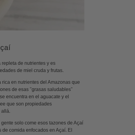
 y recetas
comestible
specias
Todos los videos
les
Visitar Blog
erramientas
çaí
repleta de nutrientes y es
View all Blog
edades de miel cruda y frutas.
 rica en nutrientes del Amazonas que
ciones de esas "grasas saludables"
 se encuentra en el aguacate y el
cree que son propiedades
allá.
a gente solo come esos tazones de Açaí
os de comida enfocados en Açaí. El