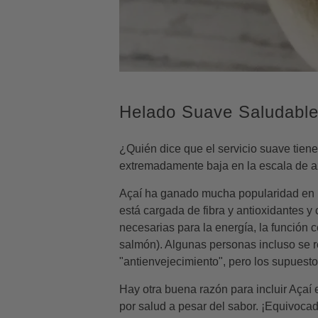
Costa Rica
Canela en polvo de
Madagascar
Nuez de tierra
Transferencia d
Madag
PNG Borbón
Saigón
Uganda
Paprika
dura
Azúcar 
Sri Lanka
Chiles Chilenos
Tahiti
granos de pimienta
Copos de plata
Ugand
Peru
Aleppo Pepper
Tahitiano - PNG
enteros
Copos de platin
Azúcar 
Granos de vainilla de
Coban Chile Whole
Ecuador
Negro
comestibles
Tahití
grado B
Urfa Biber (Isot Pepper)
Extractos y pastas de
Blanco
Todo el metal
Todos 
Madagascar
polvo de chipotle
vainilla
Green
comestible
Vainill
Comoras
Chile habanero en polvo
Madagascar 2x Vanilla
Pink
Polvos de polv
Searc
Helado Suave Saludabl
Uganda
Chile pasilla en polvo
Extract
Rosemary
brillo
¿Quién dice que el servicio suave tien
View all Vainilla
View all Especia
View
extremadamente baja en la escala de az
Açaí ha ganado mucha popularidad en l
está cargada de fibra y antioxidantes 
necesarias para la energía, la función 
salmón). Algunas personas incluso se r
"antienvejecimiento", pero los supuest
Hay otra buena razón para incluir Açaí
por salud a pesar del sabor. ¡Equivocad