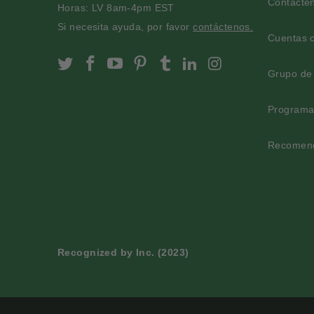
Contácte
Horas: LV 8am-4pm EST
Si necesita ayuda, por favor
contáctenos.
Cuentas 
Slofoodgroup on Twitter
Slofoodgroup on Facebook
Slofoodgroup on Youtube
Slofoodgroup on Pinter
Slofoodgroup on Tu
Slofoodgroup on
Slofoodgrou
Grupo de 
Programa 
Recomend
Recognized by Inc. (2023)