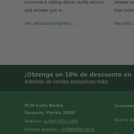
someone is talking about vanilla extract
answer ha
and wonder just w...
than botan
Ver artículo completo →
Ver artí
¡Obtenga un 10% de descuento en 
Además de ventas exclusivas más!
8134 Corte Blaikie
Conectar
Sarasota, Florida 34240
Acerca d
Teléfono
+1(941)953-1493
Número gratuito:
+1(888)992-0141