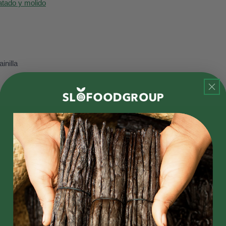
atado y molido
inilla
zclar la leche de coco, la pasta de vainilla y la miel cremosa.
poco para que no se atasque, y mezcle hasta que quede suave.
o
y mezcle hasta que esté bien mezclado.